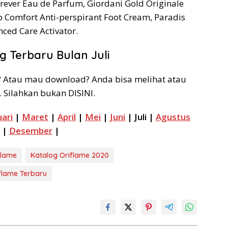
rever Eau de Parfum, Giordani Gold Originale
 Comfort Anti-perspirant Foot Cream, Paradis
ced Care Activator.
 Terbaru Bulan Juli
ni? Atau mau download? Anda bisa melihat atau
 Silahkan bukan DISINI.
ari
|
Maret
|
April
|
Mei
|
Juni
| Juli |
Agustus
|
Desember
|
flame
Katalog Oriflame 2020
flame Terbaru