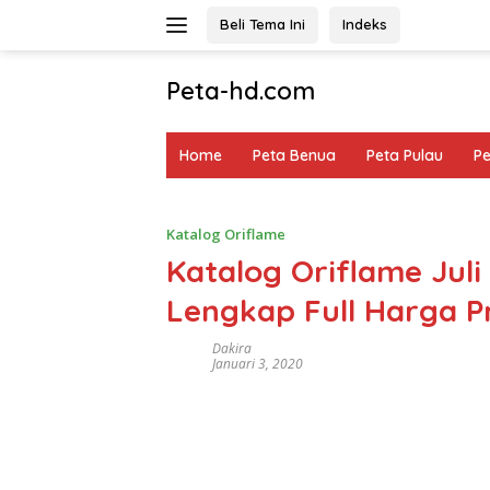
Langsung
Beli Tema Ini
Indeks
ke
konten
Peta-hd.com
Kumpulan
Gambar
Home
Peta Benua
Peta Pulau
P
Peta
HD
Katalog Oriflame
Katalog Oriflame Juli 
Lengkap Full Harga 
Dakira
Januari 3, 2020