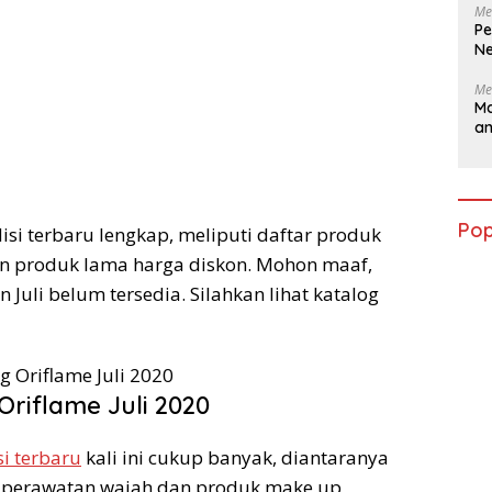
Me
Pe
Ne
Me
Ma
a
Pop
isi terbaru lengkap, meliputi daftar produk
 produk lama harga diskon. Mohon maaf,
 Juli belum tersedia. Silahkan lihat katalog
Oriflame Juli 2020
si terbaru
kali ini cukup banyak, diantaranya
ik, perawatan wajah dan produk make up