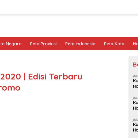
eta Negara
Peta Provinsi
Peta Indonesia
Peta Kota
Ho
B
2020 | Edisi Terbaru
Ju
Ku
Promo
Ha
Ju
Ku
Ha
Ju
Ku
Ha