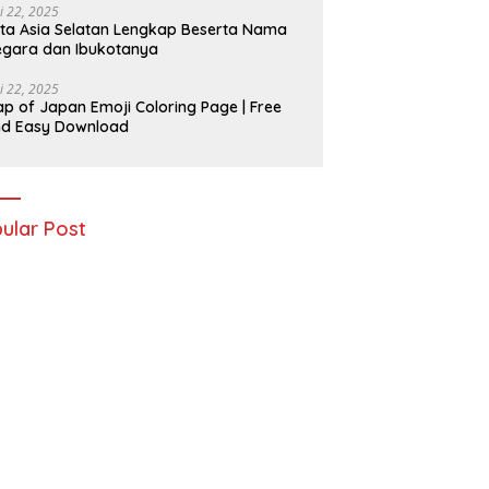
i 22, 2025
ta Asia Selatan Lengkap Beserta Nama
gara dan Ibukotanya
i 22, 2025
p of Japan Emoji Coloring Page | Free
nd Easy Download
ular Post