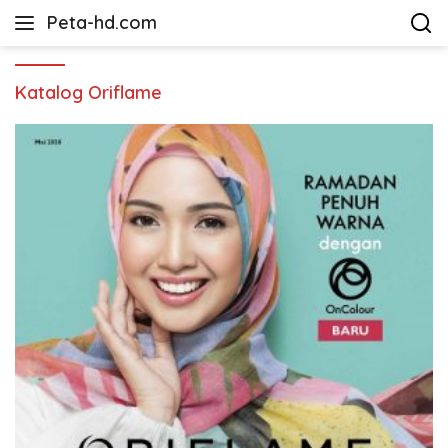
Langsung
Peta-hd.com
ke
Kumpulan
konten
Gambar
Peta
Katalog Oriflame
HD