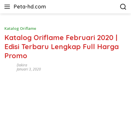
Langsung
Peta-hd.com
ke
Kumpulan
konten
Gambar
Peta
Katalog Oriflame
HD
Katalog Oriflame Februari 2020 |
Edisi Terbaru Lengkap Full Harga
Promo
Dakira
Januari 3, 2020