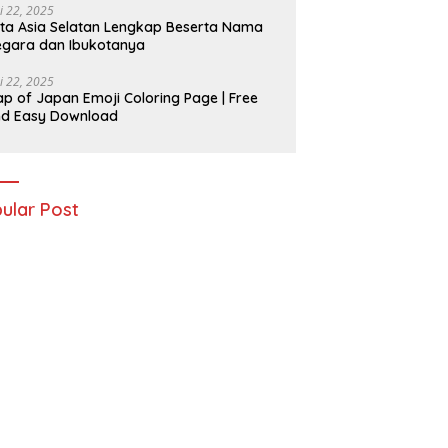
i 22, 2025
ta Asia Selatan Lengkap Beserta Nama
gara dan Ibukotanya
i 22, 2025
p of Japan Emoji Coloring Page | Free
nd Easy Download
ular Post