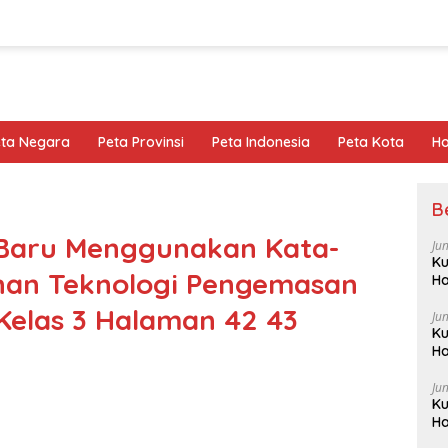
eta Negara
Peta Provinsi
Peta Indonesia
Peta Kota
Ho
B
 Baru Menggunakan Kata-
Ju
Ku
ahan Teknologi Pengemasan
Ha
Kelas 3 Halaman 42 43
Ju
Ku
Ha
Ju
Ku
Ha