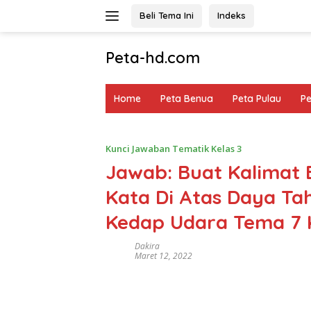
Langsung
Beli Tema Ini
Indeks
ke
konten
Peta-hd.com
Kumpulan
Gambar
Home
Peta Benua
Peta Pulau
P
Peta
HD
Kunci Jawaban Tematik Kelas 3
Jawab: Buat Kalimat
Kata Di Atas Daya T
Kedap Udara Tema 7 
Dakira
Maret 12, 2022