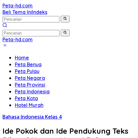
Langsung
Peta-hd.com
Kumpulan
ke
Beli Tema Ini
Indeks
Gambar
konten
Peta
HD
Peta-hd.com
Kumpulan
Gambar
Home
Peta
Peta Benua
HD
Peta Pulau
Peta Negara
Peta Provinsi
Peta Indonesia
Peta Kota
Hotel Murah
Bahasa Indonesia Kelas 4
Ide Pokok dan Ide Pendukung Teks