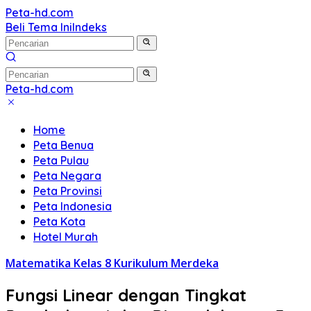
Langsung
Peta-hd.com
Kumpulan
ke
Beli Tema Ini
Indeks
Gambar
konten
Peta
HD
Peta-hd.com
Kumpulan
Gambar
Home
Peta
Peta Benua
HD
Peta Pulau
Peta Negara
Peta Provinsi
Peta Indonesia
Peta Kota
Hotel Murah
Matematika Kelas 8 Kurikulum Merdeka
Fungsi Linear dengan Tingkat