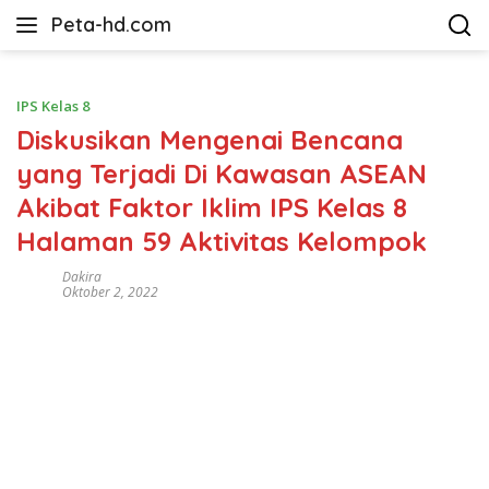
Langsung
Peta-hd.com
ke
Kumpulan
konten
Gambar
Peta
IPS Kelas 8
HD
Diskusikan Mengenai Bencana
yang Terjadi Di Kawasan ASEAN
Akibat Faktor Iklim IPS Kelas 8
Halaman 59 Aktivitas Kelompok
Dakira
Oktober 2, 2022