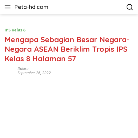
Langsung
Peta-hd.com
ke
Kumpulan
konten
Gambar
Peta
IPS Kelas 8
HD
Mengapa Sebagian Besar Negara-
Negara ASEAN Beriklim Tropis IPS
Kelas 8 Halaman 57
Dakira
September 26, 2022