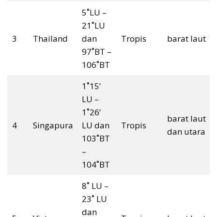
5˚LU –
21˚LU
3
Thailand
dan
Tropis
barat laut
97˚BT –
106˚BT
1˚15’
LU –
1˚26’
barat laut
4
Singapura
LU dan
Tropis
dan utara
103˚BT
–
104˚BT
8˚ LU –
23˚ LU
dan