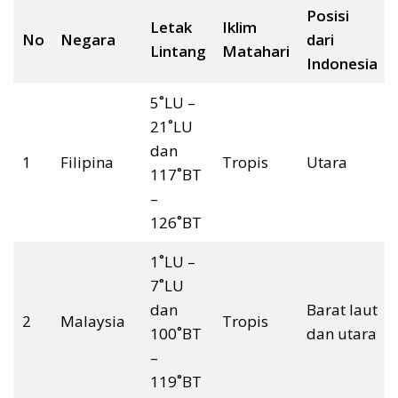
Posisi
Letak
Iklim
No
Negara
dari
Lintang
Matahari
Indonesia
5˚LU –
21˚LU
dan
1
Filipina
Tropis
Utara
117˚BT
–
126˚BT
1˚LU –
7˚LU
dan
Barat laut
2
Malaysia
Tropis
100˚BT
dan utara
–
119˚BT