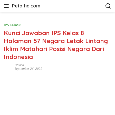
Langsung
Peta-hd.com
ke
Kumpulan
konten
Gambar
Peta
IPS Kelas 8
HD
Kunci Jawaban IPS Kelas 8
Halaman 57 Negara Letak Lintang
Iklim Matahari Posisi Negara Dari
Indonesia
Dakira
September 26, 2022