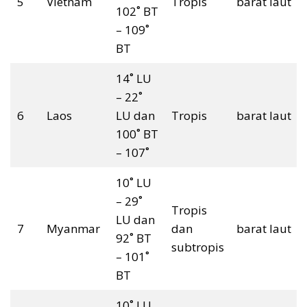
5
Vietnam
Tropis
barat laut
102˚ BT
– 109˚
BT
14˚ LU
– 22˚
6
Laos
LU dan
Tropis
barat laut
100˚ BT
– 107˚
10˚ LU
– 29˚
Tropis
LU dan
7
Myanmar
dan
barat laut
92˚ BT
subtropis
– 101˚
BT
10˚ LU