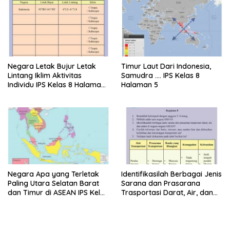
Negara Letak Bujur Letak
Timur Laut Dari Indonesia,
Lintang Iklim Aktivitas
Samudra …. IPS Kelas 8
Individu IPS Kelas 8 Halaman
Halaman 5
6
Negara Apa yang Terletak
Identifikasilah Berbagai Jenis
Paling Utara Selatan Barat
Sarana dan Prasarana
dan Timur di ASEAN IPS Kelas
Trasportasi Darat, Air, dan
8 Halaman 4
Udara IPS Kelas 8 Halaman
67