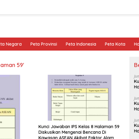
eta Negara
Peta Provinsi
Peta Indonesia
Peta Kota
Ho
laman 59'
B
Ju
Ku
Ha
Ju
Ku
Ha
Ju
Ku
Kunci Jawaban IPS Kelas 8 Halaman 59
Ha
Diskusikan Mengenai Bencana Di
Kawasan ASEAN Akibat Faktor Alam