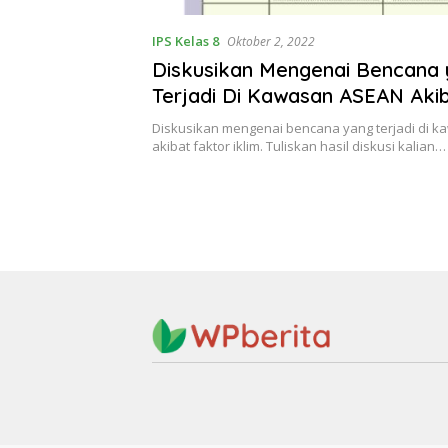
IPS Kelas 8
Oktober 2, 2022
Diskusikan Mengenai Bencana
Terjadi Di Kawasan ASEAN Aki
Iklim IPS Kelas 8 Halaman 59 A
Diskusikan mengenai bencana yang terjadi di 
Kelompok
akibat faktor iklim. Tuliskan hasil diskusi kalian…