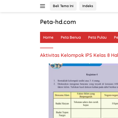
Langsung
Beli Tema Ini
Indeks
ke
konten
Peta-hd.com
Kumpulan
Gambar
Home
Peta Benua
Peta Pulau
P
Peta
HD
Aktivitas Kelompok IPS Kelas 8 Ha