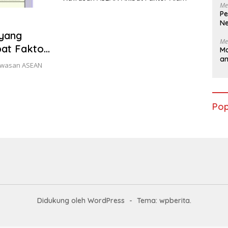
Me
Pe
Ne
 yang
Me
bat Faktor
Ma
a
ktivitas
kawasan ASEAN
Pop
Didukung oleh WordPress
-
Tema: wpberita.