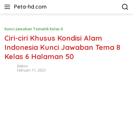
Langsung
Peta-hd.com
ke
Kumpulan
konten
Gambar
Peta
Kunci Jawaban Tematik Kelas 6
HD
Ciri-ciri Khusus Kondisi Alam
Indonesia Kunci Jawaban Tema 8
Kelas 6 Halaman 50
Dakira
Februari 11, 2023