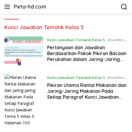
Langsung
Peta-hd.com
ke
Kumpulan
konten
Gambar
Peta
Kunci Jawaban Tematik Kelas 5
HD
Kunci Jawaban Tematik Kelas 5
November
14, 2021
Pertanyaan dan Jawaban
Berdasarkan Pokok Pikiran Bacaan
Perubahan dalam Jaring-Jaring
Makanan Kunci Jawaban Tema 5
Kelas 5 Halaman 108 109 11O 111
Kunci Jawaban Tematik Kelas 5
November
14, 2021
Pikiran Utama Rantai Makanan dan
Jaring-Jaring Makanan Pada
Setiap Paragraf Kunci Jawaban
Tema 5 Kelas 5 Halaman 103