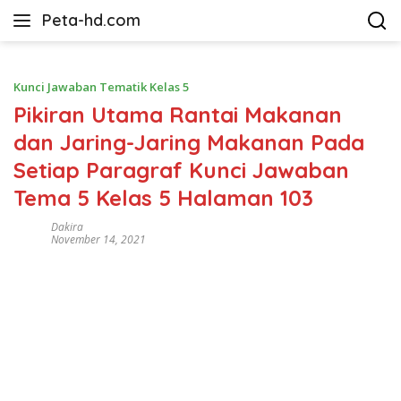
Langsung
Peta-hd.com
ke
Kumpulan
konten
Gambar
Peta
Kunci Jawaban Tematik Kelas 5
HD
Pikiran Utama Rantai Makanan
dan Jaring-Jaring Makanan Pada
Setiap Paragraf Kunci Jawaban
Tema 5 Kelas 5 Halaman 103
Dakira
November 14, 2021