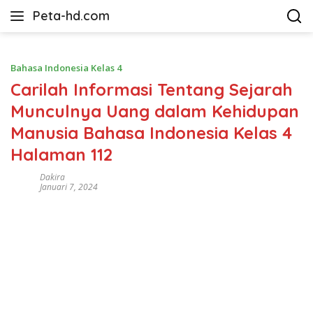
Langsung
Peta-hd.com
ke
Kumpulan
konten
Gambar
Peta
Bahasa Indonesia Kelas 4
HD
Carilah Informasi Tentang Sejarah
Munculnya Uang dalam Kehidupan
Manusia Bahasa Indonesia Kelas 4
Halaman 112
Dakira
Januari 7, 2024