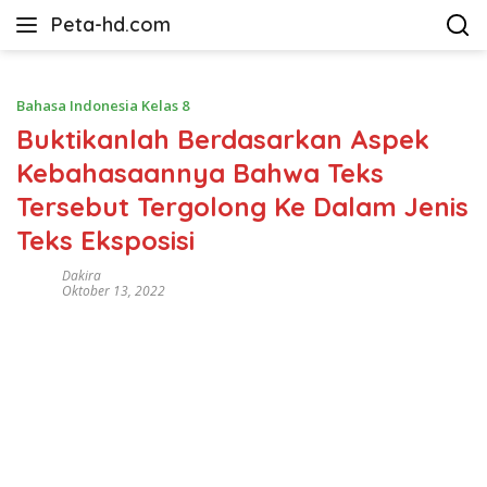
Langsung
Peta-hd.com
ke
Kumpulan
konten
Gambar
Peta
Bahasa Indonesia Kelas 8
HD
Buktikanlah Berdasarkan Aspek
Kebahasaannya Bahwa Teks
Tersebut Tergolong Ke Dalam Jenis
Teks Eksposisi
Dakira
Oktober 13, 2022