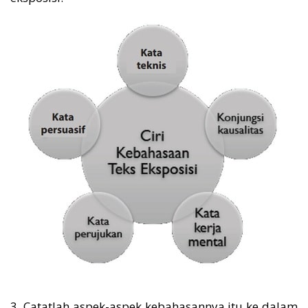
3. Catatlah aspek-aspek kebahasannya itu ke dalam