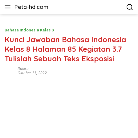
Langsung
Peta-hd.com
ke
Kumpulan
konten
Gambar
Peta
Bahasa Indonesia Kelas 8
HD
Kunci Jawaban Bahasa Indonesia
Kelas 8 Halaman 85 Kegiatan 3.7
Tulislah Sebuah Teks Eksposisi
Dakira
Oktober 11, 2022