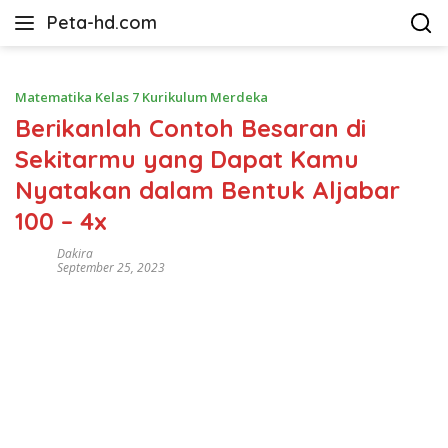
Langsung
Peta-hd.com
ke
Kumpulan
konten
Gambar
Peta
Matematika Kelas 7 Kurikulum Merdeka
HD
Berikanlah Contoh Besaran di
Sekitarmu yang Dapat Kamu
Nyatakan dalam Bentuk Aljabar
100 – 4x
Dakira
September 25, 2023