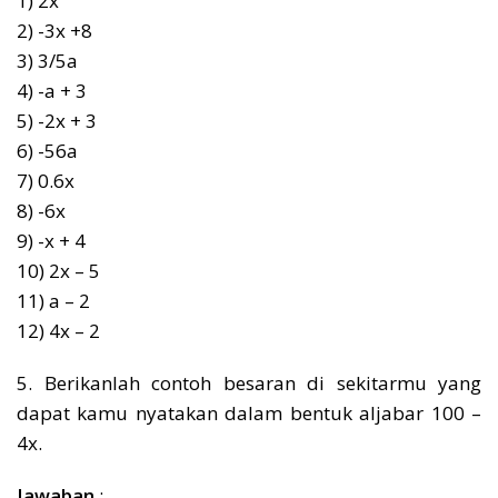
1) 2x
2) -3x +8
3) 3/5a
4) -a + 3
5) -2x + 3
6) -56a
7) 0.6x
8) -6x
9) -x + 4
10) 2x – 5
11) a – 2
12) 4x – 2
5. Berikanlah contoh besaran di sekitarmu yang
dapat kamu nyatakan dalam bentuk aljabar 100 –
4x.
Jawaban
: