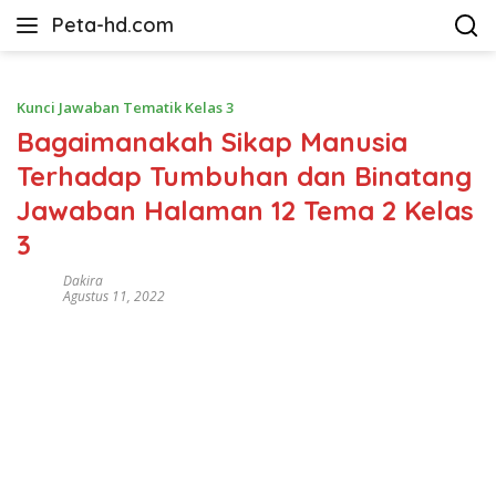
Langsung
Peta-hd.com
ke
Kumpulan
konten
Gambar
Peta
Kunci Jawaban Tematik Kelas 3
HD
Bagaimanakah Sikap Manusia
Terhadap Tumbuhan dan Binatang
Jawaban Halaman 12 Tema 2 Kelas
3
Dakira
Agustus 11, 2022