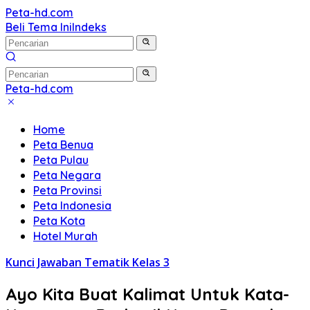
Langsung
Peta-hd.com
Kumpulan
ke
Beli Tema Ini
Indeks
Gambar
konten
Peta
HD
Peta-hd.com
Kumpulan
Gambar
Home
Peta
Peta Benua
HD
Peta Pulau
Peta Negara
Peta Provinsi
Peta Indonesia
Peta Kota
Hotel Murah
Kunci Jawaban Tematik Kelas 3
Ayo Kita Buat Kalimat Untuk Kata-