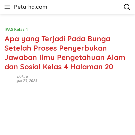
Langsung
Peta-hd.com
ke
Kumpulan
konten
Gambar
Peta
IPAS Kelas 4
HD
Apa yang Terjadi Pada Bunga
Setelah Proses Penyerbukan
Jawaban Ilmu Pengetahuan Alam
dan Sosial Kelas 4 Halaman 20
Dakira
Juli 23, 2023