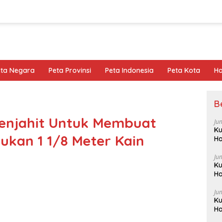
eta Negara
Peta Provinsi
Peta Indonesia
Peta Kota
Ho
B
Penjahit Untuk Membuat
Ju
Ku
ukan 1 1/8 Meter Kain
Ha
Ju
Ku
Ha
Ju
Ku
Ha