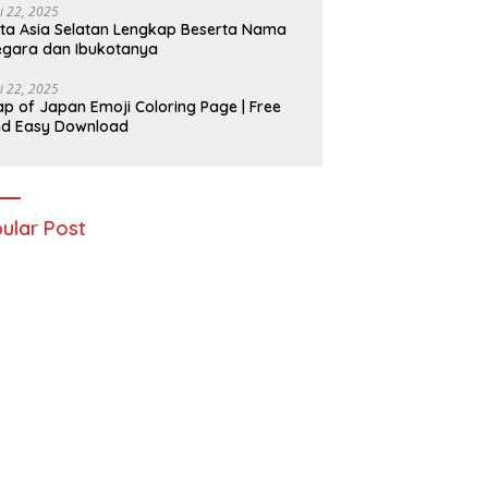
i 22, 2025
ta Asia Selatan Lengkap Beserta Nama
gara dan Ibukotanya
i 22, 2025
p of Japan Emoji Coloring Page | Free
nd Easy Download
ular Post