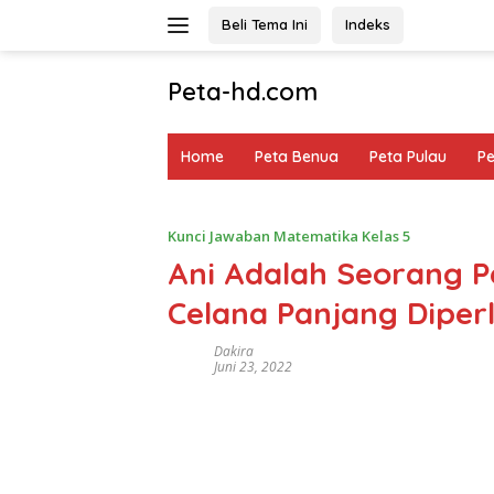
Langsung
Beli Tema Ini
Indeks
ke
konten
Peta-hd.com
Kumpulan
Gambar
Home
Peta Benua
Peta Pulau
P
Peta
HD
Kunci Jawaban Matematika Kelas 5
Ani Adalah Seorang 
Celana Panjang Diperl
Dakira
Juni 23, 2022