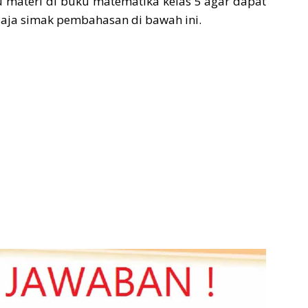
u materi di buku matematika kelas 5 agar dapat
aja simak pembahasan di bawah ini.