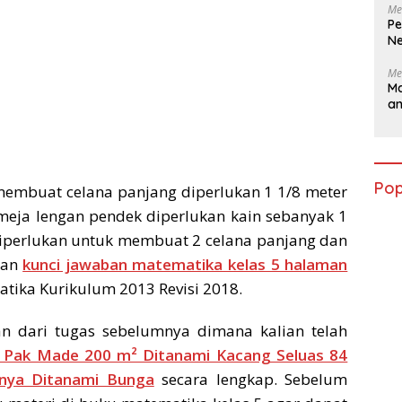
Me
Pe
Ne
Me
Ma
a
Pop
membuat celana panjang diperlukan 1 1/8 meter
eja lengan pendek diperlukan kain sebanyak 1
diperlukan untuk membuat 2 celana panjang dan
san
kunci jawaban matematika kelas 5 halaman
tika Kurikulum 2013 Revisi 2018.
n dari tugas sebelumnya dimana kalian telah
 Pak Made 200 m² Ditanami Kacang Seluas 84
anya Ditanami Bunga
secara lengkap. Sebelum