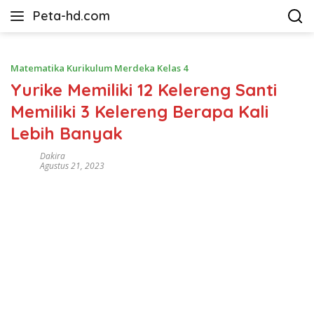
Langsung
Peta-hd.com
ke
Kumpulan
konten
Gambar
Peta
Matematika Kurikulum Merdeka Kelas 4
HD
Yurike Memiliki 12 Kelereng Santi
Memiliki 3 Kelereng Berapa Kali
Lebih Banyak
Dakira
Agustus 21, 2023