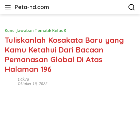
Langsung
Peta-hd.com
ke
Kumpulan
konten
Gambar
Peta
Kunci Jawaban Tematik Kelas 3
HD
Tuliskanlah Kosakata Baru yang
Kamu Ketahui Dari Bacaan
Pemanasan Global Di Atas
Halaman 196
Dakira
Oktober 16, 2022