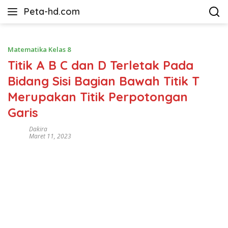
Langsung
Peta-hd.com
ke
Kumpulan
konten
Gambar
Peta
Matematika Kelas 8
HD
Titik A B C dan D Terletak Pada
Bidang Sisi Bagian Bawah Titik T
Merupakan Titik Perpotongan
Garis
Dakira
Maret 11, 2023