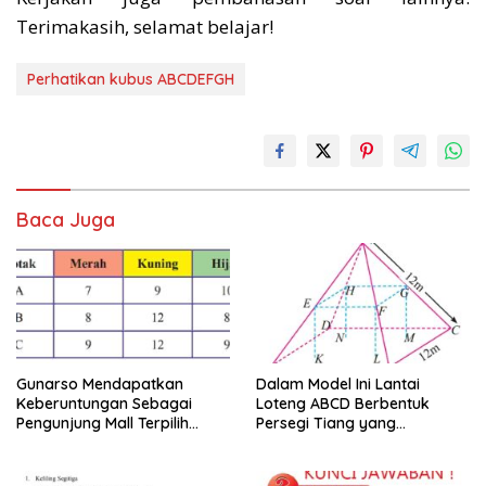
Terimakasih, selamat belajar!
Perhatikan kubus ABCDEFGH
Baca Juga
Gunarso Mendapatkan
Dalam Model Ini Lantai
Keberuntungan Sebagai
Loteng ABCD Berbentuk
Pengunjung Mall Terpilih
Persegi Tiang yang
Pada Hari Itu
Menopang Atap Merupakan
Rusuk Balok EFGH KLMN