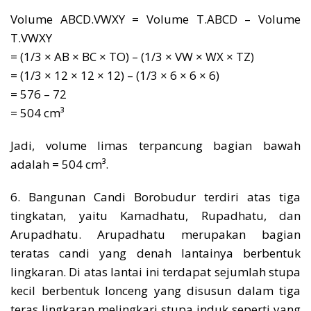
Volume ABCD.VWXY = Volume T.ABCD – Volume
T.VWXY
= (1/3 × AB × BC × TO) – (1/3 × VW × WX × TZ)
= (1/3 × 12 × 12 × 12) – (1/3 × 6 × 6 × 6)
= 576 – 72
= 504 cm³
Jadi, volume limas terpancung bagian bawah
adalah = 504 cm³.
6. Bangunan Candi Borobudur terdiri atas tiga
tingkatan, yaitu Kamadhatu, Rupadhatu, dan
Arupadhatu. Arupadhatu merupakan bagian
teratas candi yang denah lantainya berbentuk
lingkaran. Di atas lantai ini terdapat sejumlah stupa
kecil berbentuk lonceng yang disusun dalam tiga
teras lingkaran melingkari stupa induk seperti yang