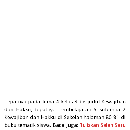
Tepatnya pada tema 4 kelas 3 berjudul Kewajiban
dan Hakku, tepatnya pembelajaran 5 subtema 2
Kewajiban dan Hakku di Sekolah halaman 80 81 di
buku tematik siswa.
Baca Juga:
Tuliskan Salah Satu