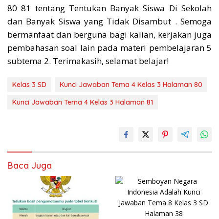
80 81 tentang Tentukan Banyak Siswa Di Sekolah
dan Banyak Siswa yang Tidak Disambut . Semoga
bermanfaat dan berguna bagi kalian, kerjakan juga
pembahasan soal lain pada materi pembelajaran 5
subtema 2. Terimakasih, selamat belajar!
Kelas 3 SD
Kunci Jawaban Tema 4 Kelas 3 Halaman 80
Kunci Jawaban Tema 4 Kelas 3 Halaman 81
Baca Juga