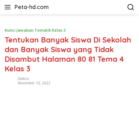
Langsung
Peta-hd.com
ke
Kumpulan
konten
Gambar
Peta
Kunci Jawaban Tematik Kelas 3
HD
Tentukan Banyak Siswa Di Sekolah
dan Banyak Siswa yang Tidak
Disambut Halaman 80 81 Tema 4
Kelas 3
Dakira
November 10, 2022