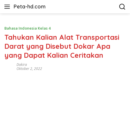
Langsung
Peta-hd.com
ke
Kumpulan
konten
Gambar
Peta
Bahasa Indonesia Kelas 4
HD
Tahukan Kalian Alat Transportasi
Darat yang Disebut Dokar Apa
yang Dapat Kalian Ceritakan
Dakira
Oktober 2, 2022