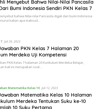
hli Menyebut Bahwa Nilai-Nilai Pancasila
 Dari Bumi Indonesia Sendiri PKN Kelas 7
menyebut bahwa Nilai-nilai Pancasila digali dari bumi Indonesia
Menurut kalian apa maksud…
 7
Juli 30, 2023
 Jawaban PKN Kelas 7 Halaman 20
lum Merdeka Uji Kompetensi
aban PKN Kelas 7 halaman 20 Kurikulum Merdeka Belajar,
n kali ini merupakan soal…
aban Matematika Kelas 10
Juli 12, 2023
 Jawaban Matematika Kelas 10 Halaman
ikulum Merdeka Tentukan Suku ke-10
mlah 10 Suku Pertama