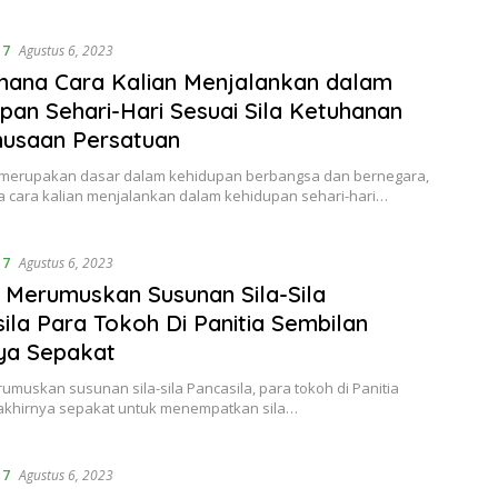
 7
Agustus 6, 2023
ana Cara Kalian Menjalankan dalam
pan Sehari-Hari Sesuai Sila Ketuhanan
usaan Persatuan
 merupakan dasar dalam kehidupan berbangsa dan bernegara,
 cara kalian menjalankan dalam kehidupan sehari-hari…
 7
Agustus 6, 2023
Merumuskan Susunan Sila-Sila
ila Para Tokoh Di Panitia Sembilan
ya Sepakat
muskan susunan sila-sila Pancasila, para tokoh di Panitia
akhirnya sepakat untuk menempatkan sila…
 7
Agustus 6, 2023