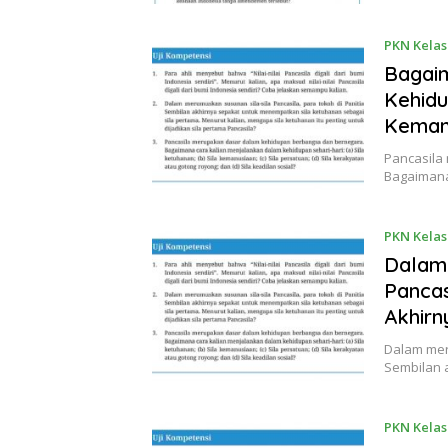
PKN Kelas
Bagaim
Kehidu
Keman
Pancasila
Bagaimana
PKN Kelas
Dalam 
Pancas
Akhirn
Dalam meru
Sembilan 
PKN Kelas