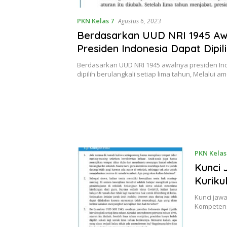
PKN Kelas 7
Agustus 6, 2023
Berdasarkan UUD NRI 1945 Aw
Presiden Indonesia Dapat Dipil
Berulangkali Setiap Lima Tahu
Berdasarkan UUD NRI 1945 awalnya presiden In
dipilih berulangkali setiap lima tahun, Melalui
PKN Kelas
Kunci
Kuriku
Kunci jaw
Kompetens