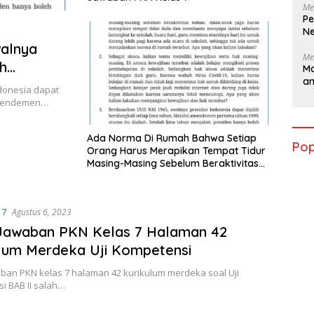
Me
Pe
Ne
alnya
Me
ih
Ma
a
n
donesia dapat
 amendemen…
Ada Norma Di Rumah Bahwa Setiap
Pop
Orang Harus Merapikan Tempat Tidur
Masing-Masing Sebelum Beraktivitas
Keluar
 7
Agustus 6, 2023
 Jawaban PKN Kelas 7 Halaman 42
lum Merdeka Uji Kompetensi
aban PKN kelas 7 halaman 42 kurikulum merdeka soal Uji
i BAB II salah…