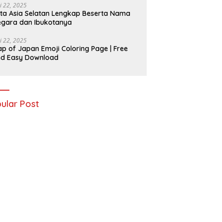
i 22, 2025
ta Asia Selatan Lengkap Beserta Nama
gara dan Ibukotanya
i 22, 2025
p of Japan Emoji Coloring Page | Free
nd Easy Download
ular Post