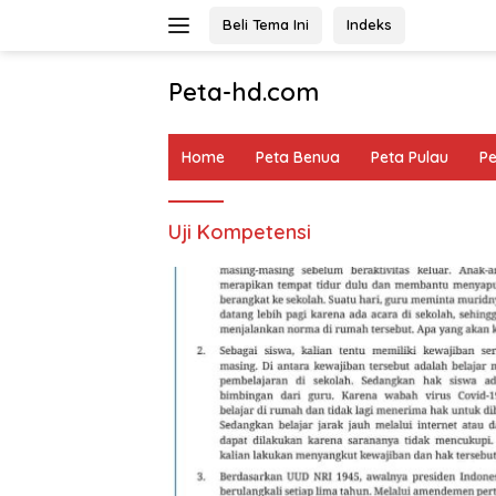
Langsung
Beli Tema Ini
Indeks
ke
konten
Peta-hd.com
Kumpulan
Gambar
Home
Peta Benua
Peta Pulau
P
Peta
HD
Uji Kompetensi