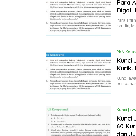
Para A
Digali
Para ahli 
sendiri, 
PKN Kelas
Kunci
Kuriku
Kunci jaw
pembahasa
Kunci Jaw
Kunci
60 Kur
dan Ju