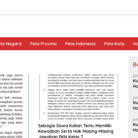
eta Negara
Peta Provinsi
Peta Indonesia
Peta Kota
Ho
B
Ju
Ku
Ha
Ju
Ku
Ha
Ju
Ku
Sebagai Siswa Kalian Tentu Memiliki
Ha
Kewajiban Serta Hak Masing-Masing
Jawaban PKN Kelas 7