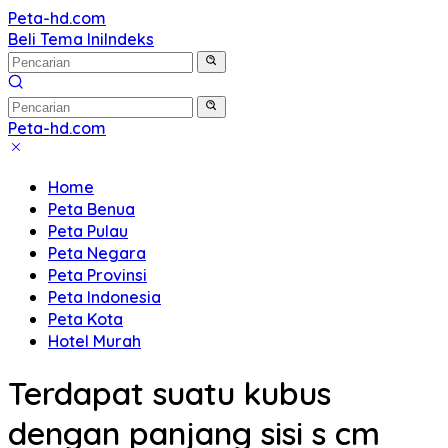
Langsung
Peta-hd.com
Kumpulan
ke
Beli Tema Ini
Indeks
Gambar
konten
Peta
HD
Peta-hd.com
Kumpulan
Gambar
Home
Peta
Peta Benua
HD
Peta Pulau
Peta Negara
Peta Provinsi
Peta Indonesia
Peta Kota
Hotel Murah
Terdapat suatu kubus
dengan panjang sisi s cm