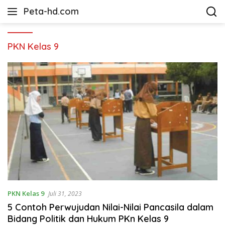
Langsung
Peta-hd.com
ke
Kumpulan
konten
Gambar
Peta
PKN Kelas 9
HD
PKN Kelas 9
Juli 31, 2023
5 Contoh Perwujudan Nilai-Nilai Pancasila dalam
Bidang Politik dan Hukum PKn Kelas 9