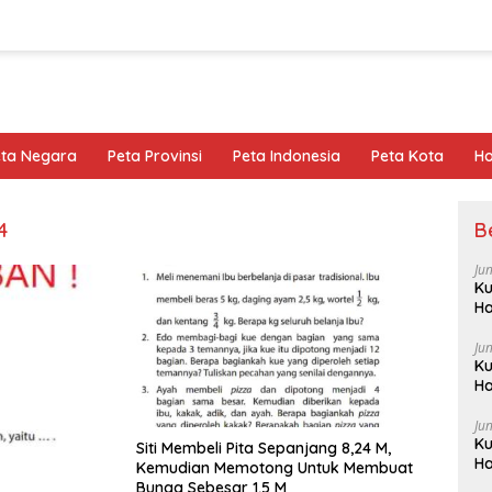
eta Negara
Peta Provinsi
Peta Indonesia
Peta Kota
Ho
4
B
Ju
Ku
Ha
Ju
Ku
Ha
Ju
Ku
Siti Membeli Pita Sepanjang 8,24 M,
Ha
Kemudian Memotong Untuk Membuat
Bunga Sebesar 1,5 M