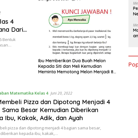
Me
Pe
2
Ne
las 4
Me
ana Dari
Ma
a
6 Bentuk
hasan…
Ibu Memberikan Dua Buah Melon
Pop
Kepada Siti dan Meli Kemudian
Meminta Memotong Melon Menjadi 8
Bagian Sama Besar
aban Matematika Kelas 4
Juni 20, 2022
embeli Pizza dan Dipotong Menjadi 4
 Sama Besar Kemudian Diberikan
 Ibu, Kakak, Adik, dan Ayah
eli pizza dan dipotong menjadi 4 bagian sama besar,
diberikan kepada ibu, kakak,…