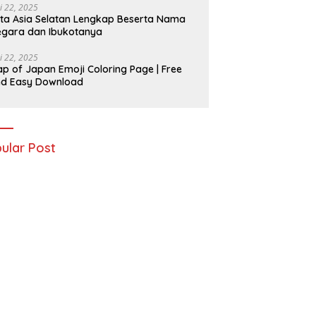
i 22, 2025
ta Asia Selatan Lengkap Beserta Nama
gara dan Ibukotanya
i 22, 2025
p of Japan Emoji Coloring Page | Free
nd Easy Download
ular Post