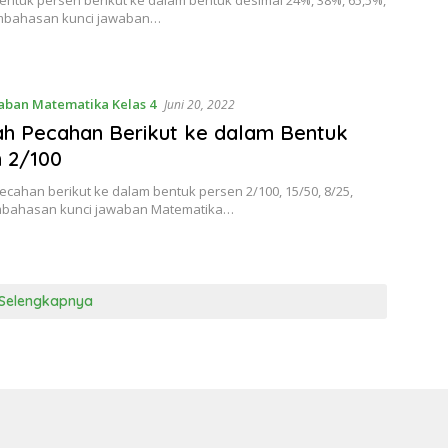
entuk persen berikut ke dalam bentuk desimal 24%, 38%, 65,5%,
mbahasan kunci jawaban…
aban Matematika Kelas 4
Juni 20, 2022
h Pecahan Berikut ke dalam Bentuk
 2/100
cahan berikut ke dalam bentuk persen 2/100, 15/50, 8/25,
mbahasan kunci jawaban Matematika…
Selengkapnya