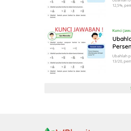
Ubahlah b
12,5%, pe
Kunci Jaw
Ubahla
Persen
Ubahlah pe
13/20, pe