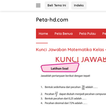
Langsung
Beli Tema Ini
Indeks
ke
konten
Peta-hd.com
Kumpulan
Gambar
Home
Peta Benua
Peta Pulau
P
Peta
HD
Kunci Jawaban Matematika Kelas 