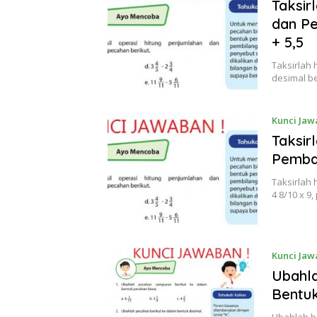
Taksir
dan Pe
+ 5,5
Taksirlah
desimal be
Kunci Jaw
Taksir
Pembag
Taksirlah 
4 8/10 x 
Kunci Jaw
Ubahla
Bentu