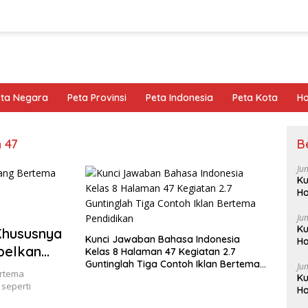
eta Negara
Peta Provinsi
Peta Indonesia
Peta Kota
Ho
 47
B
Ju
Ku
Ha
Ju
Ku
 Khususnya
Kunci Jawaban Bahasa Indonesia
Ha
pelkan
Kelas 8 Halaman 47 Kegiatan 2.7
Guntinglah Tiga Contoh Iklan Bertema
Ju
ertema
Pendidikan
Ku
 seperti
Ha