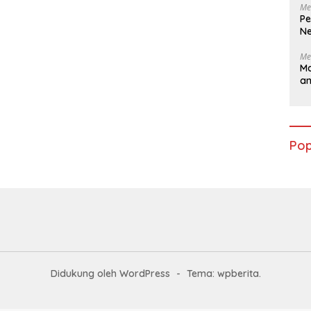
Me
Pe
Ne
Me
Ma
a
Pop
Didukung oleh WordPress
-
Tema: wpberita.