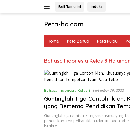
Langsung
Beli Tema Ini
Indeks
ke
konten
Peta-hd.com
Kumpulan
Gambar
Home
Peta Benua
Peta Pulau
P
Peta
HD
Bahasa Indonesia Kelas 8 Halaman
Bahasa Indonesia Kelas 8
September 30, 2022
Guntinglah Tiga Contoh Iklan,
yang Bertema Pendidikan Tem
Iklan Pada Tebel
Guntinglah tiga contoh iklan, khususnya yang b
pendidikan. Tempelkan iklan-iklan itu pada tabel
berikut….