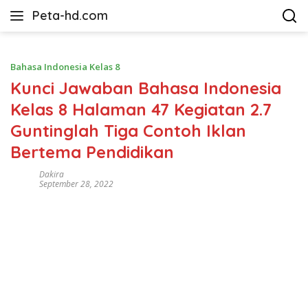
Langsung
Peta-hd.com
ke
Kumpulan
konten
Gambar
Peta
Bahasa Indonesia Kelas 8
HD
Kunci Jawaban Bahasa Indonesia
Kelas 8 Halaman 47 Kegiatan 2.7
Guntinglah Tiga Contoh Iklan
Bertema Pendidikan
Dakira
September 28, 2022