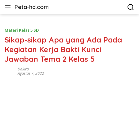
Langsung
Peta-hd.com
ke
Kumpulan
konten
Gambar
Peta
Materi Kelas 5 SD
HD
Sikap-sikap Apa yang Ada Pada
Kegiatan Kerja Bakti Kunci
Jawaban Tema 2 Kelas 5
Dakira
Agustus 7, 2022