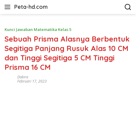
Langsung
Peta-hd.com
ke
Kumpulan
konten
Gambar
Peta
Kunci Jawaban Matematika Kelas 5
HD
Sebuah Prisma Alasnya Berbentuk
Segitiga Panjang Rusuk Alas 10 CM
dan Tinggi Segitiga 5 CM Tinggi
Prisma 16 CM
Dakira
Februari 17, 2023