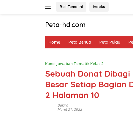
Langsung
Beli Tema Ini
Indeks
ke
konten
Peta-hd.com
Kumpulan
Gambar
Home
Peta Benua
Peta Pulau
P
Peta
HD
Kunci Jawaban Tematik Kelas 2
Sebuah Donat Dibagi
Besar Setiap Bagian 
2 Halaman 10
Dakira
Maret 21, 2022