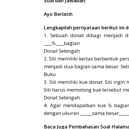
Soal dan Jawaban:
Ayo Berlatih
Lengkapilah pernyataan berikut ini 
1. Sebuah donat dibagi menjadi d
____½____bagian
Donat Setengah
2. Siti memiliki kertas berbentuk pe
menjadi dua bagian sama besar. Seti
Buku
3. Siti memiliki kue donat. Siti ing
Siti harus memotong kue tersebut me
Donat Setengah
4. Agar mendapatkan kue ½ bagian
dengan ukuran ______sama besar_____
Baca Juga Pembahasan Soal Halama