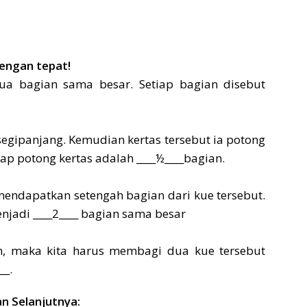
dengan tepat!
ua bagian sama besar. Setiap bagian disebut
rsegipanjang. Kemudian kertas tersebut ia potong
ap potong kertas adalah ____½____bagian.
in mendapatkan setengah bagian dari kue tersebut.
njadi ____2____ bagian sama besar
, maka kita harus membagi dua kue tersebut
__.
n Selanjutnya: