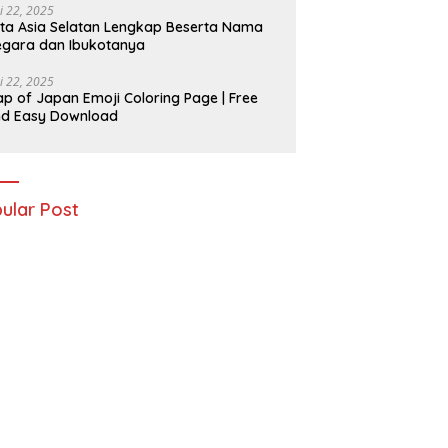
i 22, 2025
ta Asia Selatan Lengkap Beserta Nama
gara dan Ibukotanya
i 22, 2025
p of Japan Emoji Coloring Page | Free
nd Easy Download
ular Post