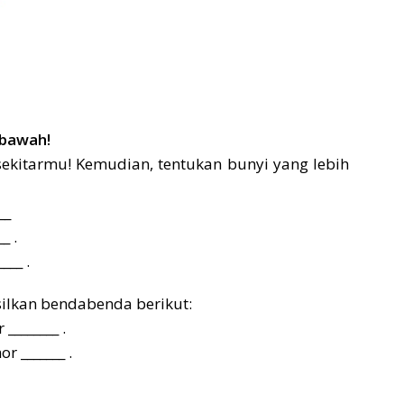
 bawah!
sekitarmu! Kemudian, tentukan bunyi yang lebih
__
_ .
___ .
silkan bendabenda berikut:
________ .
 _______ .