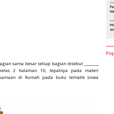
Me
Pe
Ne
Me
Ma
a
Pop
gian sama besar setiap bagian disebut ________
kelas 2 halaman 10, tepatnya pada materi
rsamaan di Rumah pada buku tematik siswa