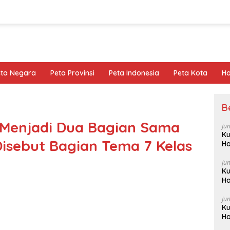
eta Negara
Peta Provinsi
Peta Indonesia
Peta Kota
Ho
B
 Menjadi Dua Bagian Sama
Ju
Ku
Disebut Bagian Tema 7 Kelas
Ha
Ju
Ku
Ha
Ju
Ku
Ha