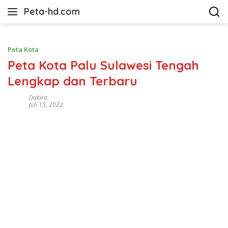
Langsung
Peta-hd.com
ke
Kumpulan
konten
Gambar
Peta
Peta Kota
HD
Peta Kota Palu Sulawesi Tengah
Lengkap dan Terbaru
Dakira
Juli 15, 2022