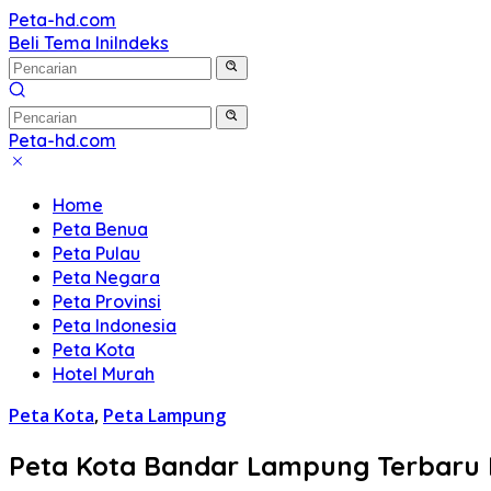
Langsung
Peta-hd.com
Kumpulan
ke
Beli Tema Ini
Indeks
Gambar
konten
Peta
HD
Peta-hd.com
Kumpulan
Gambar
Home
Peta
Peta Benua
HD
Peta Pulau
Peta Negara
Peta Provinsi
Peta Indonesia
Peta Kota
Hotel Murah
Peta Kota
,
Peta Lampung
Peta Kota Bandar Lampung Terbaru