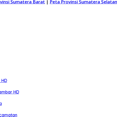
vinsi Sumatera Barat
|
Peta Provinsi Sumatera Selata
n HD
Gambar HD
a
ecamatan