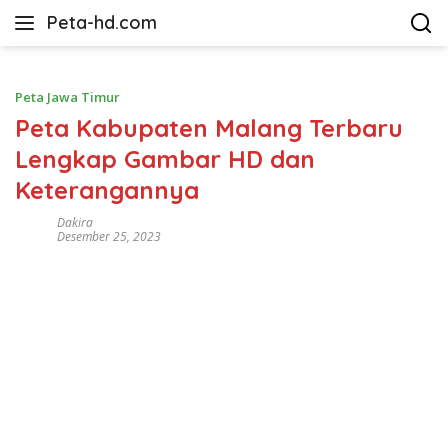
Langsung
Peta-hd.com
ke
Kumpulan
konten
Gambar
Peta
Peta Jawa Timur
HD
Peta Kabupaten Malang Terbaru
Lengkap Gambar HD dan
Keterangannya
Dakira
Desember 25, 2023