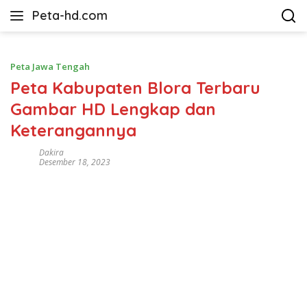
Langsung
Peta-hd.com
ke
Kumpulan
konten
Gambar
Peta
Peta Jawa Tengah
HD
Peta Kabupaten Blora Terbaru
Gambar HD Lengkap dan
Keterangannya
Dakira
Desember 18, 2023