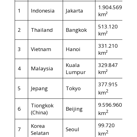
1.904.569
1
Indonesia
Jakarta
km²
513.120
2
Thailand
Bangkok
km²
331.210
3
Vietnam
Hanoi
km²
Kuala
329.847
4
Malaysia
Lumpur
km²
377.915
5
Jepang
Tokyo
2
km
9.596.960
Tiongkok
6
Beijing
2
(China)
km
99.720
Korea
7
Seoul
2
Selatan
km