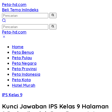
Langsung
Peta-hd.com
Kumpulan
ke
Beli Tema Ini
Indeks
Gambar
konten
Peta
HD
Peta-hd.com
Kumpulan
Gambar
Home
Peta
Peta Benua
HD
Peta Pulau
Peta Negara
Peta Provinsi
Peta Indonesia
Peta Kota
Hotel Murah
IPS Kelas 9
Kunci Jawaban IPS Kelas 9 Halaman