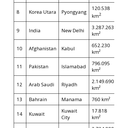
120.538
8
Korea Utara
Pyongyang
2
km
3.287.263
9
India
New Delhi
km²
652.230
10
Afghanistan
Kabul
km²
796.095
11
Pakistan
Islamabad
km²
2.149.690
12
Arab Saudi
Riyadh
km²
13
Bahrain
Manama
760 km²
Kuwait
17.818
14
Kuwait
City
km²