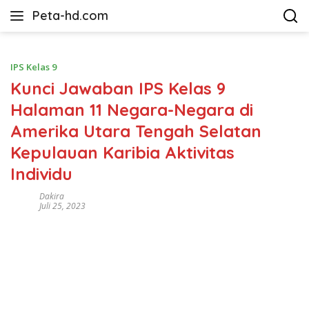
Langsung
Peta-hd.com
ke
Kumpulan
konten
Gambar
Peta
IPS Kelas 9
HD
Kunci Jawaban IPS Kelas 9
Halaman 11 Negara-Negara di
Amerika Utara Tengah Selatan
Kepulauan Karibia Aktivitas
Individu
Dakira
Juli 25, 2023