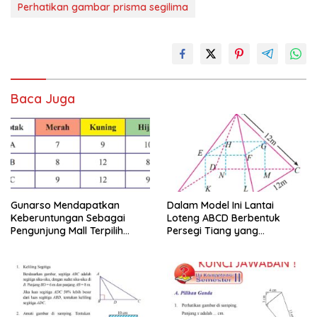
Perhatikan gambar prisma segilima
Baca Juga
Gunarso Mendapatkan
Dalam Model Ini Lantai
Keberuntungan Sebagai
Loteng ABCD Berbentuk
Pengunjung Mall Terpilih
Persegi Tiang yang
Pada Hari Itu
Menopang Atap Merupakan
Rusuk Balok EFGH KLMN