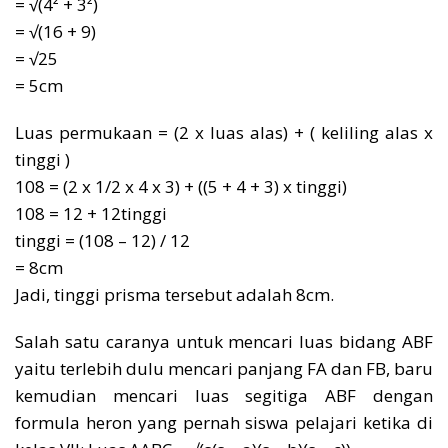
= √(4² + 3²)
= √(16 + 9)
= √25
= 5cm
Luas permukaan = (2 x luas alas) + ( keliling alas x
tinggi )
108 = (2 x 1/2 x 4 x 3) + ((5 + 4 + 3) x tinggi)
108 = 12 + 12tinggi
tinggi = (108 – 12) / 12
= 8cm
Jadi, tinggi prisma tersebut adalah 8cm.
Salah satu caranya untuk mencari luas bidang ABF
yaitu terlebih dulu mencari panjang FA dan FB, baru
kemudian mencari luas segitiga ABF dengan
formula heron yang pernah siswa pelajari ketika di