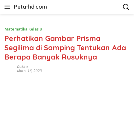
Langsung
Peta-hd.com
ke
Kumpulan
konten
Gambar
Peta
Matematika Kelas 8
HD
Perhatikan Gambar Prisma
Segilima di Samping Tentukan Ada
Berapa Banyak Rusuknya
Dakira
Maret 16, 2023