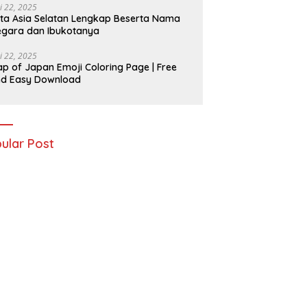
i 22, 2025
ta Asia Selatan Lengkap Beserta Nama
gara dan Ibukotanya
i 22, 2025
p of Japan Emoji Coloring Page | Free
nd Easy Download
ular Post