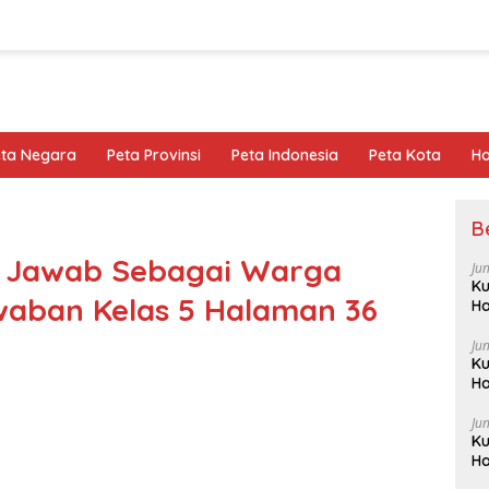
eta Negara
Peta Provinsi
Peta Indonesia
Peta Kota
Ho
B
g Jawab Sebagai Warga
Ju
Ku
waban Kelas 5 Halaman 36
Ha
Ju
Ku
Ha
Ju
Ku
Ha