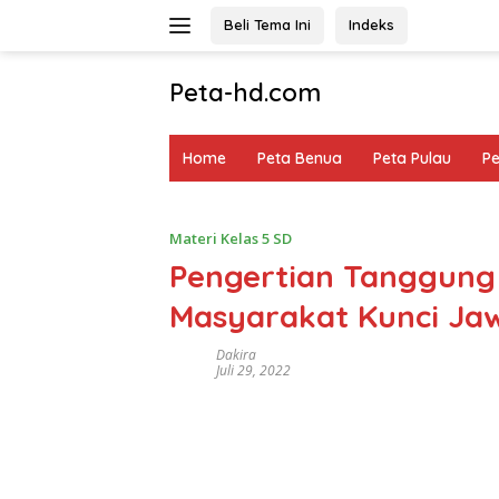
Langsung
Beli Tema Ini
Indeks
ke
konten
Peta-hd.com
Kumpulan
Gambar
Home
Peta Benua
Peta Pulau
P
Peta
HD
Materi Kelas 5 SD
Pengertian Tanggun
Masyarakat Kunci Ja
Dakira
Juli 29, 2022