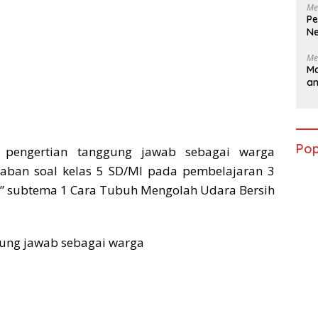
Me
Pe
Ne
Me
Ma
a
Pop
 pengertian tanggung jawab sebagai warga
aban soal kelas 5 SD/MI pada pembelajaran 3
n
” subtema 1 Cara Tubuh Mengolah Udara Bersih