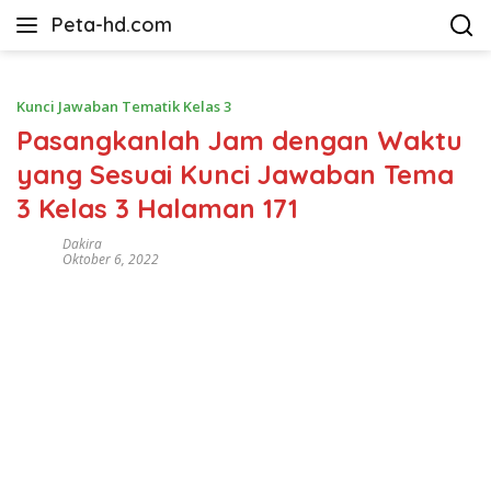
Langsung
Peta-hd.com
ke
Kumpulan
konten
Gambar
Peta
Kunci Jawaban Tematik Kelas 3
HD
Pasangkanlah Jam dengan Waktu
yang Sesuai Kunci Jawaban Tema
3 Kelas 3 Halaman 171
Dakira
Oktober 6, 2022