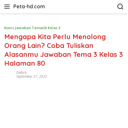
Langsung
Peta-hd.com
ke
Kumpulan
konten
Gambar
Peta
Kunci Jawaban Tematik Kelas 3
HD
Mengapa Kita Perlu Menolong
Orang Lain? Coba Tuliskan
Alasanmu Jawaban Tema 3 Kelas 3
Halaman 80
Dakira
September 27, 2022