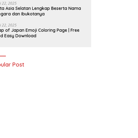
i 22, 2025
ta Asia Selatan Lengkap Beserta Nama
gara dan Ibukotanya
i 22, 2025
p of Japan Emoji Coloring Page | Free
nd Easy Download
ular Post