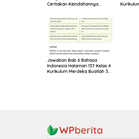
Ceritakan Keindahannya
Kurikulu
dalam Bentuk Puisi Bahasa
Puisi te
Indonesia Kelas 4
Jawaban Bab 6 Bahasa
Indonesia Halaman 137 Kelas 4
Kurikulum Merdeka Buatlah 3
Kalimat Efektif Menggunakan
Kata-kata Pilihan Kalian