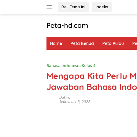
Langsung
Beli Tema Ini
Indeks
ke
konten
Peta-hd.com
Kumpulan
Gambar
Home
Peta Benua
Peta Pulau
P
Peta
HD
Bahasa Indonesia Kelas 4
Mengapa Kita Perlu M
Jawaban Bahasa Indon
Dakira
September 3, 2022