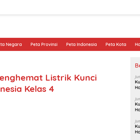
eta Negara
Peta Provinsi
Peta Indonesia
Peta Kota
Ho
B
enghemat Listrik Kunci
Ju
Ku
esia Kelas 4
Ha
Ju
Ku
Ha
Ju
Ku
Ha