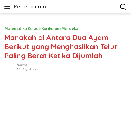
Langsung
Peta-hd.com
ke
Kumpulan
konten
Gambar
Peta
Matematika Kelas 5 Kurikulum Merdeka
HD
Manakah di Antara Dua Ayam
Berikut yang Menghasilkan Telur
Paling Berat Ketika Dijumlah
Dakira
Juli 15, 2023