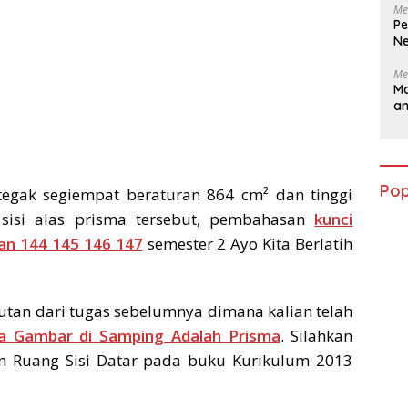
Me
Pe
Ne
Me
Ma
a
Pop
tegak segiempat beraturan 864 cm² dan tinggi
sisi alas prisma tersebut, pembahasan
kunci
an 144 145 146 147
semester 2 Ayo Kita Berlatih
utan dari tugas sebelumnya dimana kalian telah
 Gambar di Samping Adalah Prisma
. Silahkan
un Ruang Sisi Datar pada buku Kurikulum 2013