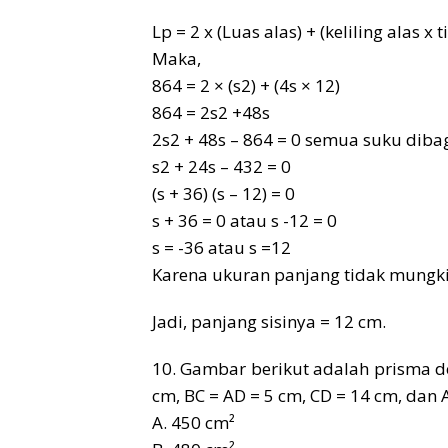
Lp = 2 x (Luas alas) + (keliling alas x 
Maka,
864 = 2 × (s2) + (4s × 12)
864 = 2s2 +48s
2s2 + 48s – 864 = 0 semua suku diba
s2 + 24s – 432 = 0
(s + 36) (s – 12) = 0
s + 36 = 0 atau s -12 = 0
s = -36 atau s =12
Karena ukuran panjang tidak mungki
Jadi, panjang sisinya = 12 cm.
10. Gambar berikut adalah prisma d
cm, BC = AD = 5 cm, CD = 14 cm, dan
A. 450 cm²