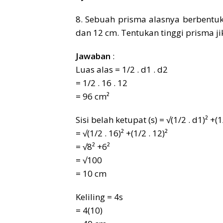
8. Sebuah prisma alasnya berbentu
dan 12 cm. Tentukan tinggi prisma j
Jawaban
:
Luas alas = 1/2 . d1 . d2
= 1/2 . 16 . 12
= 96 cm²
Sisi belah ketupat (s) = √(1/2 . d1)² +(1
= √(1/2 . 16)² +(1/2 . 12)²
= √8² +6²
= √100
= 10 cm
Keliling = 4s
= 4(10)