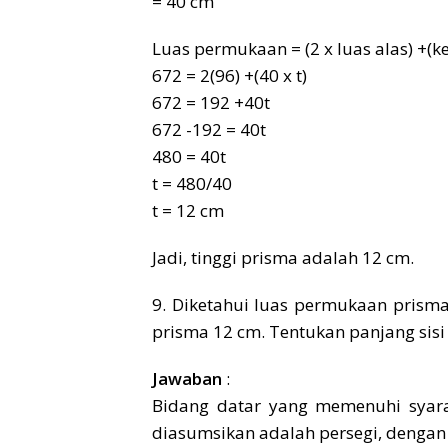
= 40 cm
Luas permukaan = (2 x luas alas) +(kel
672 = 2(96) +(40 x t)
672 = 192 +40t
672 -192 = 40t
480 = 40t
t = 480/40
t = 12 cm
Jadi, tinggi prisma adalah 12 cm.
9. Diketahui luas permukaan prisma
prisma 12 cm. Tentukan panjang sisi 
Jawaban
:
Bidang datar yang memenuhi syara
diasumsikan adalah persegi, denga