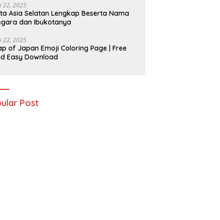
i 22, 2025
ta Asia Selatan Lengkap Beserta Nama
gara dan Ibukotanya
i 22, 2025
p of Japan Emoji Coloring Page | Free
nd Easy Download
ular Post