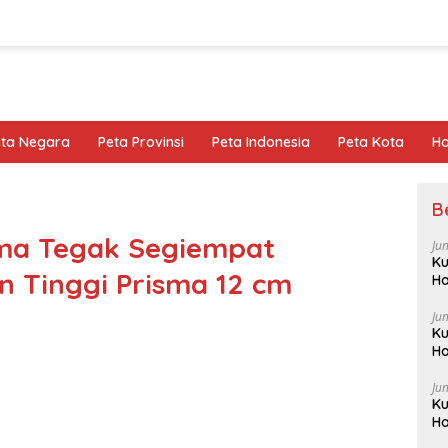
eta Negara
Peta Provinsi
Peta Indonesia
Peta Kota
Ho
B
ma Tegak Segiempat
Ju
Ku
n Tinggi Prisma 12 cm
Ha
Ju
Ku
Ha
Ju
Ku
Ha