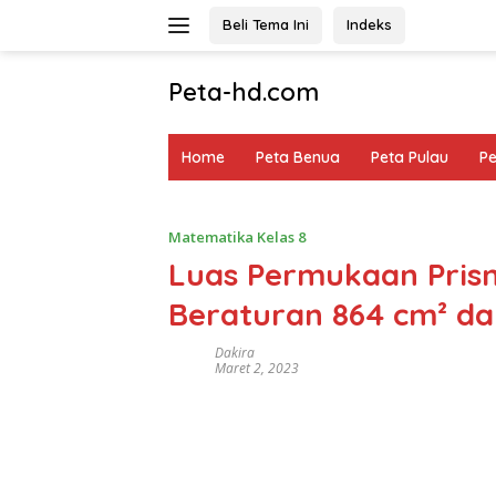
Langsung
Beli Tema Ini
Indeks
ke
konten
Peta-hd.com
Kumpulan
Gambar
Home
Peta Benua
Peta Pulau
P
Peta
HD
Matematika Kelas 8
Luas Permukaan Pris
Beraturan 864 cm² da
Dakira
Maret 2, 2023