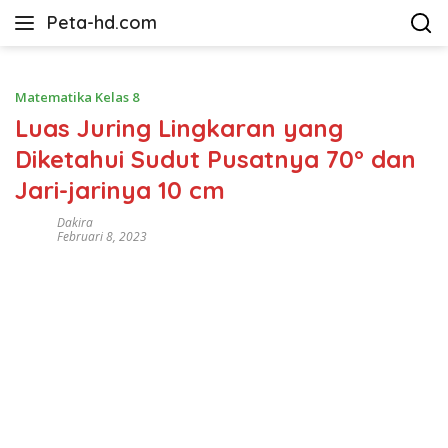
Langsung
Peta-hd.com
ke
Kumpulan
konten
Gambar
Peta
Matematika Kelas 8
HD
Luas Juring Lingkaran yang
Diketahui Sudut Pusatnya 70° dan
Jari-jarinya 10 cm
Dakira
Februari 8, 2023