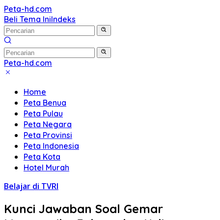
Langsung
Peta-hd.com
Kumpulan
ke
Beli Tema Ini
Indeks
Gambar
konten
Peta
HD
Peta-hd.com
Kumpulan
Gambar
Home
Peta
Peta Benua
HD
Peta Pulau
Peta Negara
Peta Provinsi
Peta Indonesia
Peta Kota
Hotel Murah
Belajar di TVRI
Kunci Jawaban Soal Gemar